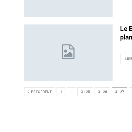
Le B
pla
LIRE
PRÉCÉDENT
1
…
3 125
3 126
3 127