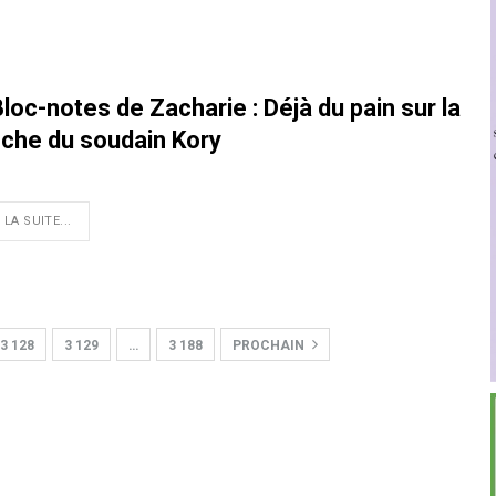
loc-notes de Zacharie : Déjà du pain sur la
nche du soudain Kory
 LA SUITE...
3 128
3 129
…
3 188
PROCHAIN