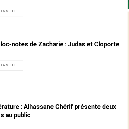
 LA SUITE...
bloc-notes de Zacharie : Judas et Cloporte
 LA SUITE...
térature : Alhassane Chérif présente deux
es au public