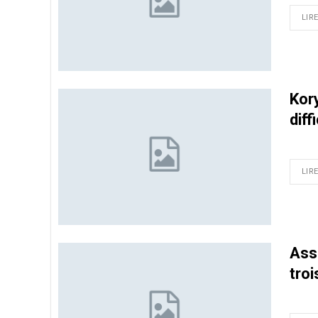
LIRE
Kory
diff
LIRE
Ass
tro