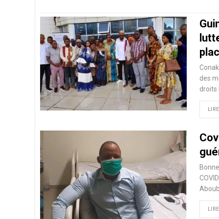
Guin
lutt
pla
Conakr
des mé
droits
LIRE
Cov
gué
Bonne 
COVID-
Aboub
LIRE