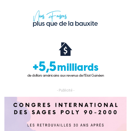
- Publicité -