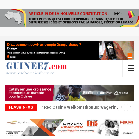
1Red Casino Welkomstbonus: Wagering, Limieten En Strategieën
FLASHINFOS