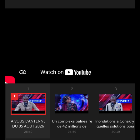
1
2
3
A VOUS L'ANTENNE
Un complexe balnéaire
Inondations à Conakry :
DU 05 AOUT 2026
de 42 millions de
quelles solutions pour
dollars annoncé par le
mettre fin aux drames
26:49
04:59
30:19
ministère de la culture
?