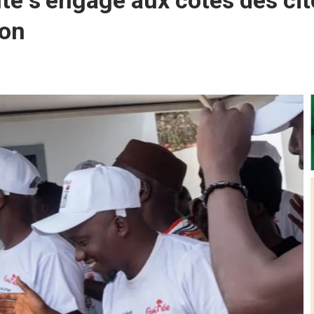
é s’engage aux côtés des cit
ion