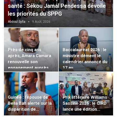
santé : Sékou Jamal Pendessa dévoile
les priorités du SPPG
Abdoul Sylla
9 Août, 2026
Près de cinq ans
Baccalauréat 2026 : le
après, Amara Camara
ministre dément le
renouvelle son
calendrier annoncé du
engagement auprès…
17 au…
Guinée : l’épouse de
Prix littéraire Williams
Bella Bah alerte sur la
Sassine 2026 : le CIRD
disparition de…
lance une édition…