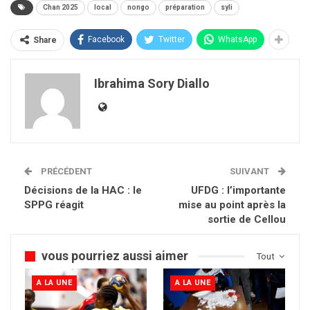
Chan 2025
local
nongo
préparation
syli
Facebook
Twitter
WhatsApp
Share
Ibrahima Sory Diallo
PRÉCÉDENT
SUIVANT
Décisions de la HAC : le
UFDG : l’importante
SPPG réagit
mise au point après la
sortie de Cellou
vous pourriez aussi aimer
Tout
A LA UNE
A LA UNE