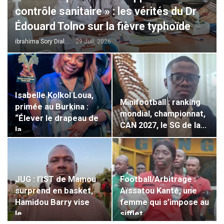
contrôle sanitaire » : les vérités du Dr
Édouard Tolno sur la fièvre typhoïde
ibrahima Sory Diallo
29 Juil, 2026
Isabelle Kolkol Loua,
Minifootball : ranking
primée au Burkina :
mondial, championnat,
“Élever le drapeau de
CAN 2027, le SG de la…
la…
JUG : l’IST de Mamou
Football/Arbitrage :
surprend en basket,
Aïssatou Kanté, une
Hamidou Barry vise
femme qui s’impose au
le…
sifflet