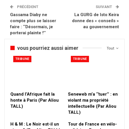
PRÉCÉDENT
SUIVANT
Gassama Diaby ne
La GURG de Isto Keira
compte plus se laisser
donne des « conseils »
faire : ‘‘Désormais, je
au gouvernement
porterai plainte !’’
vous pourriez aussi aimer
Tout
TRIBUNE
TRIBUNE
Quand l’Afrique fait la
Seneweb m’a ‘‘tuer’’ : en
honte à Paris (Par Aliou
violant ma propriété
TALL)
intellectuelle (Par Aliou
TALL)
H & M : Le Noir est-il un
Tour de France en vélo-