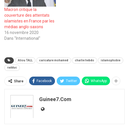
Macron critique la
couverture des attentats
islamistes en France par les
médias anglo-saxons
16 novembre 2020
Dans "International"
Aliou TALL
caricature mohamed
charlie hebdo
islamophobie
radduc
Facebook
Twitter
WhatsApp
Share
Guinee7.com