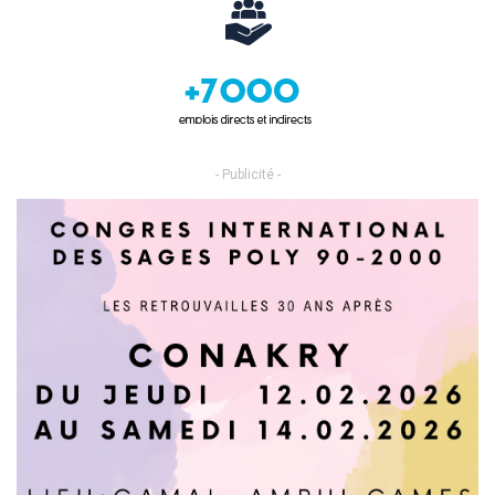
- Publicité -