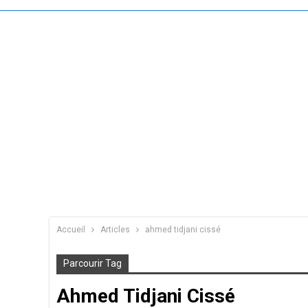
Accueil
Articles
ahmed tidjani cissé
Parcourir Tag
Ahmed Tidjani Cissé