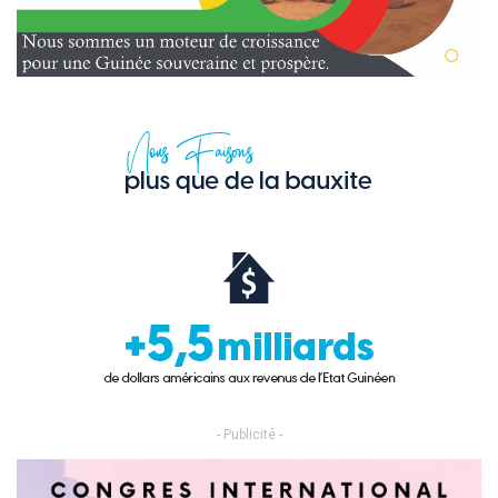
- Publicité -