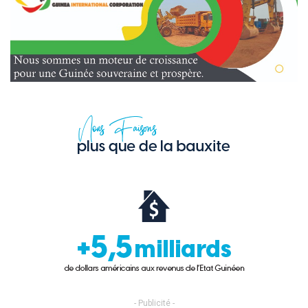
- Publicité -