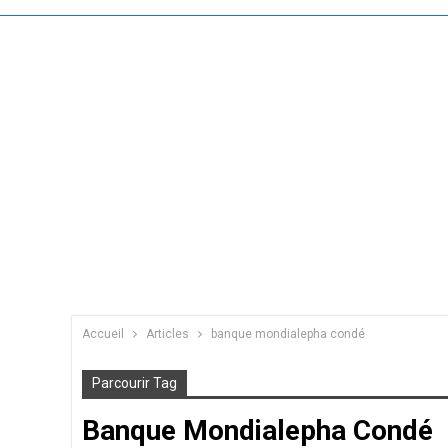
Accueil
Articles
banque mondialepha condé
Parcourir Tag
Banque Mondialepha Condé