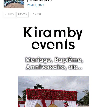
25 Juil, 2026
PREV
NEXT
1 De 451