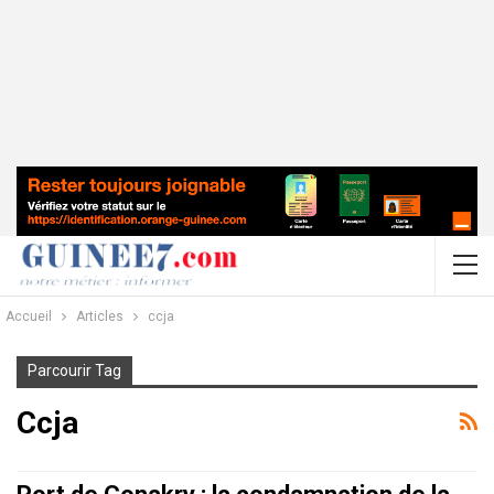
Accueil
Articles
ccja
Parcourir Tag
Ccja