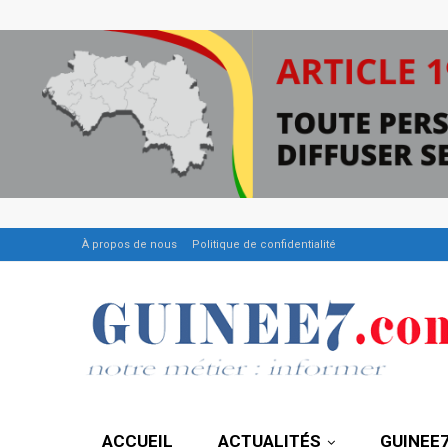
À propos de nous
Politique de confidentialité
ACCUEIL
ACTUALITÉS
GUINEE