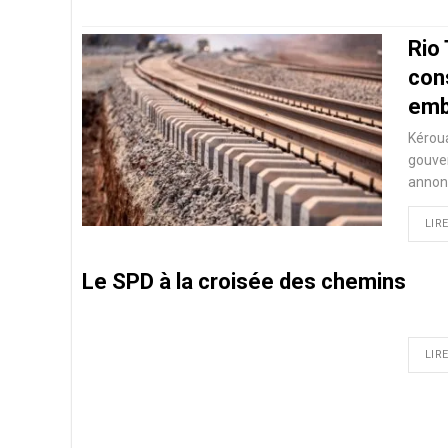
Rio
cons
emb
Kéroua
gouver
annon
LIRE
Le SPD à la croisée des chemins
LIRE