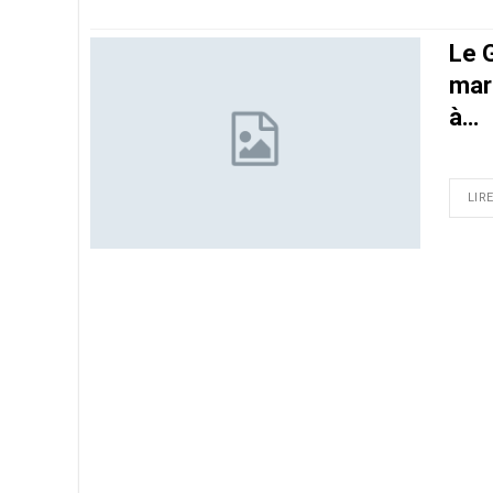
Le 
marc
à…
LIRE