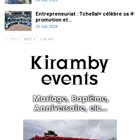
Entrepreneuriat : Tchellal+ célèbre sa 4ᵉ
promotion et…
25 Juil, 2026
PREV
NEXT
1 De 451