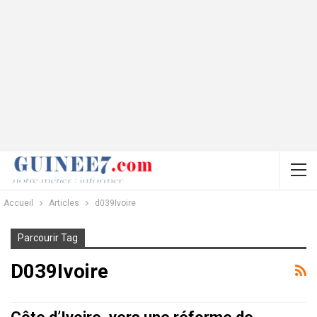
Accueil
Articles
d039Ivoire
Parcourir Tag
D039Ivoire