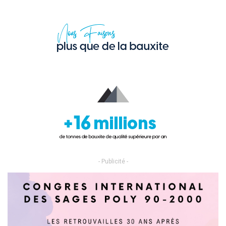
- Publicité -