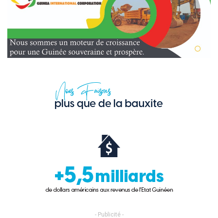
- Publicité -