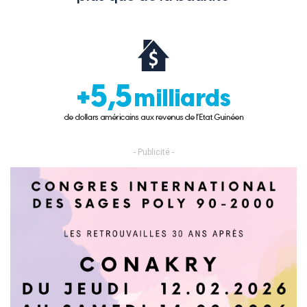
- Publicité -