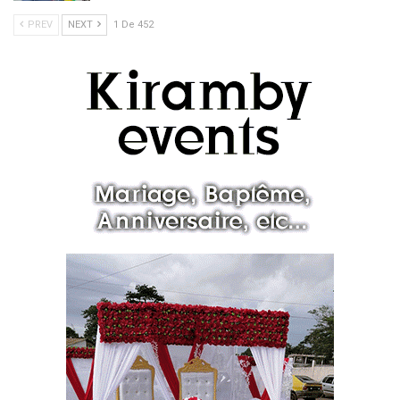
PREV
NEXT
1 De 452