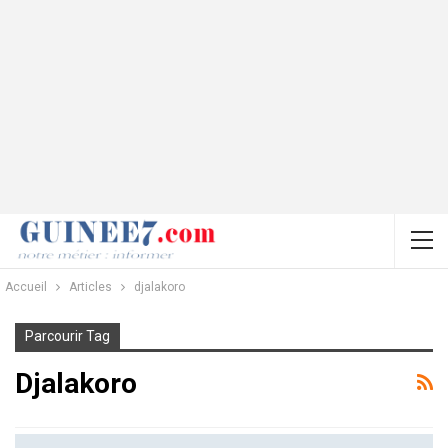
Accueil
Articles
djalakoro
Parcourir Tag
Djalakoro