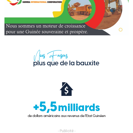
- Publicité -