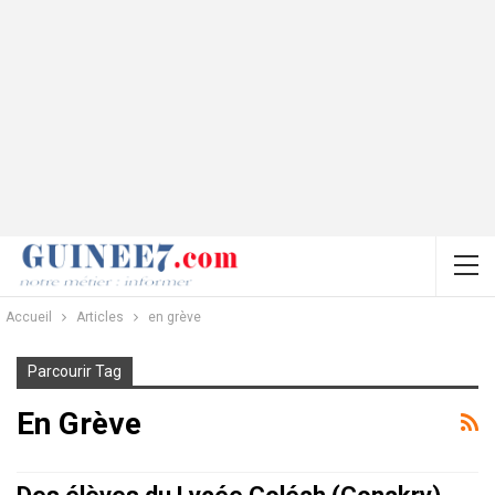
Accueil
Articles
en grève
Parcourir Tag
En Grève