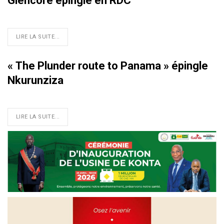
Glencore épinglé en RDC
LIRE LA SUITE...
« The Plunder route to Panama » épingle
Nkurunziza
LIRE LA SUITE...