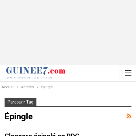
Accueil
Articles
épingle
Parcourir Tag
Épingle