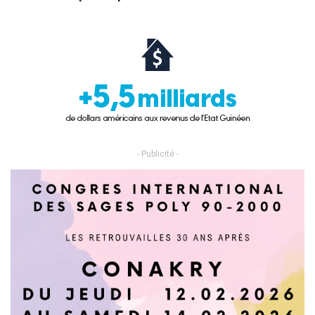
- Publicité -