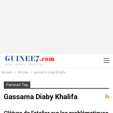
Accueil
Articles
gassama diaby khalifa
Parcourir Tag
Gassama Diaby Khalifa