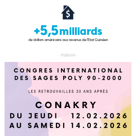
- Publicité -