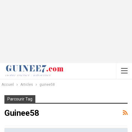
Accueil
Articles
guinee58
Parcourir Tag
Guinee58