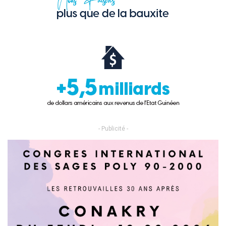
- Publicité -