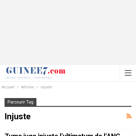
Accueil
Articles
injuste
Parcourir Tag
Injuste