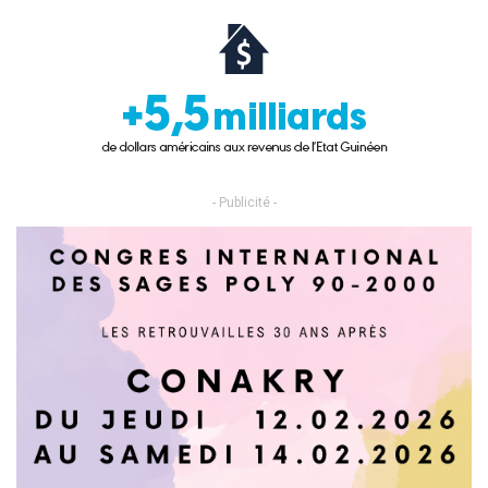
- Publicité -