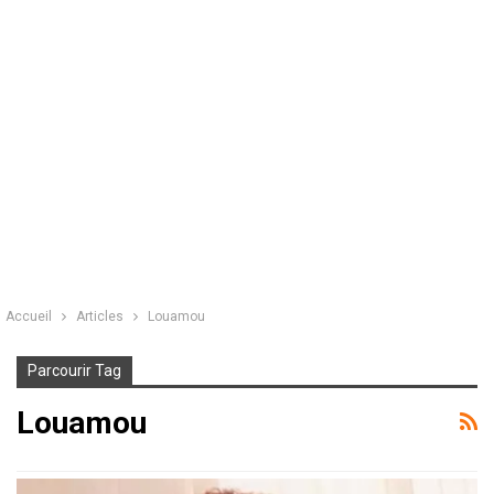
Accueil
Articles
Louamou
Parcourir Tag
Louamou