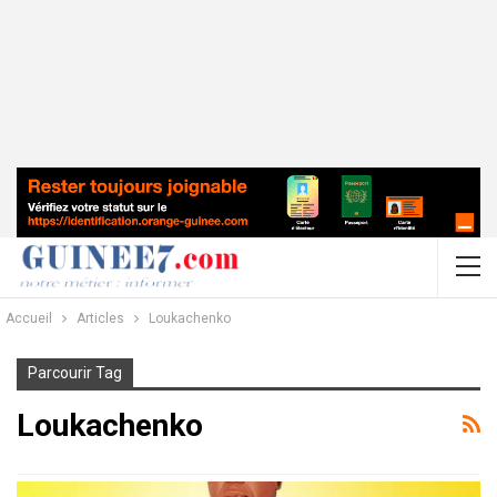
Accueil
Articles
Loukachenko
Parcourir Tag
Loukachenko