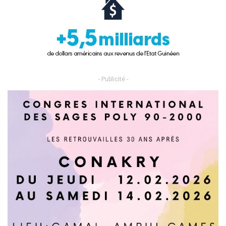
- Publicité -