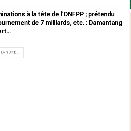
inations à la tête de l’ONFPP ; prétendu
ournement de 7 milliards, etc. : Damantang
ert…
 LA SUITE...