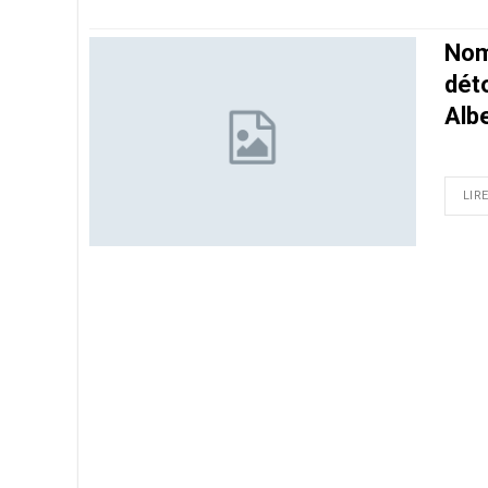
Nom
dét
Alb
LIRE