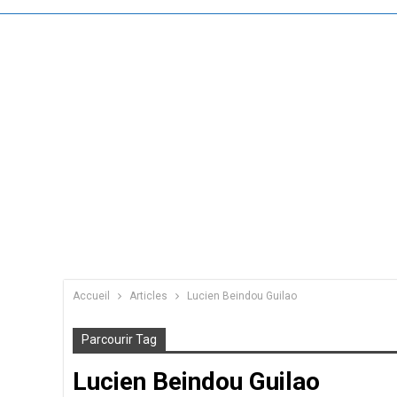
Accueil
Articles
Lucien Beindou Guilao
Parcourir Tag
Lucien Beindou Guilao