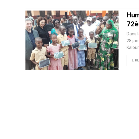
Hum
72è
Dans l
28 jan
Kalou
LIRE