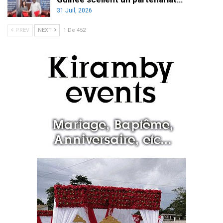
31 Juil, 2026
PREV
NEXT
1 De 452