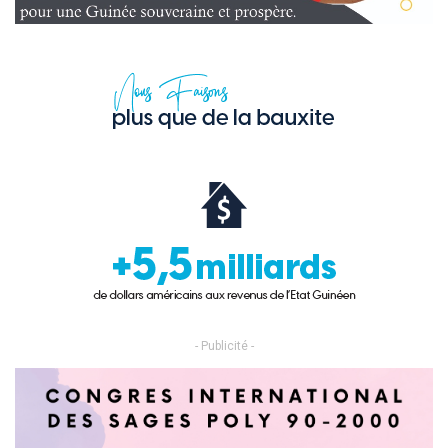
- Publicité -