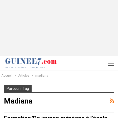
Accueil
Articles
madiana
Parcourir Tag
Madiana