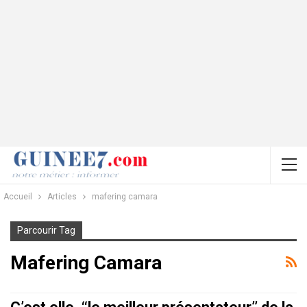
Accueil
Articles
mafering camara
Parcourir Tag
Mafering Camara