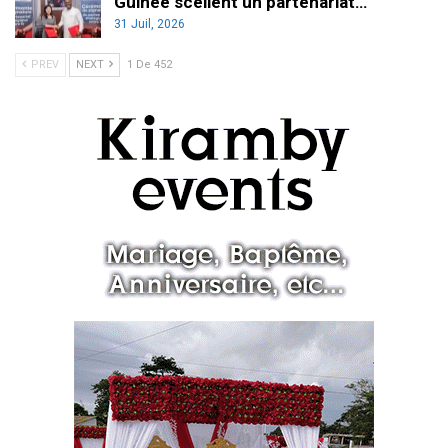
Guinée scellent un partenariat…
31 Juil, 2026
PREV
NEXT
1 De 452