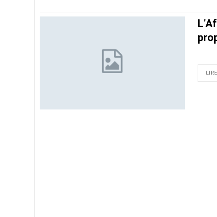
L’Af
prop
LIRE