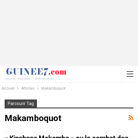
Accueil
Articles
Makamboquot
Parcourir Tag
Makamboquot