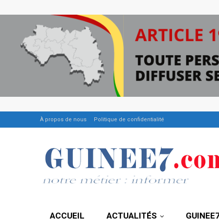
À propos de nous
Politique de confidentialité
ACCUEIL
ACTUALITÉS
GUINEE