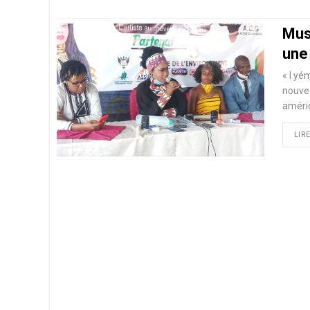
Mus
une
« I yé
nouvea
améric
LIRE