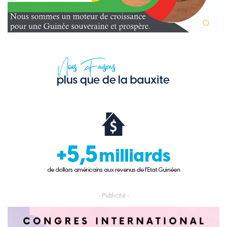
- Publicité -