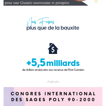
- Publicité -