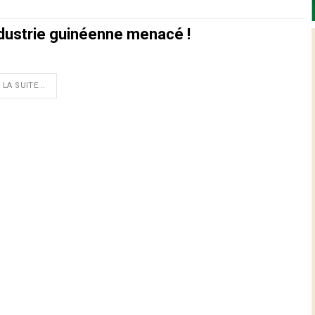
ndustrie guinéenne menacé !
 LA SUITE...