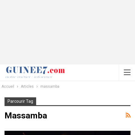
Accueil
Articles
massamba
Parcourir Tag
Massamba