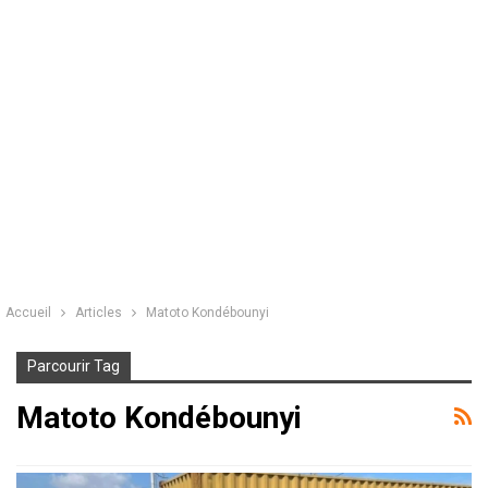
Accueil
Articles
Matoto Kondébounyi
Parcourir Tag
Matoto Kondébounyi