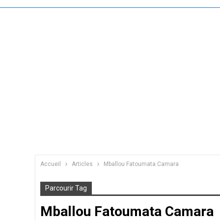
Accueil
Articles
Mballou Fatoumata Camara
Parcourir Tag
Mballou Fatoumata Camara