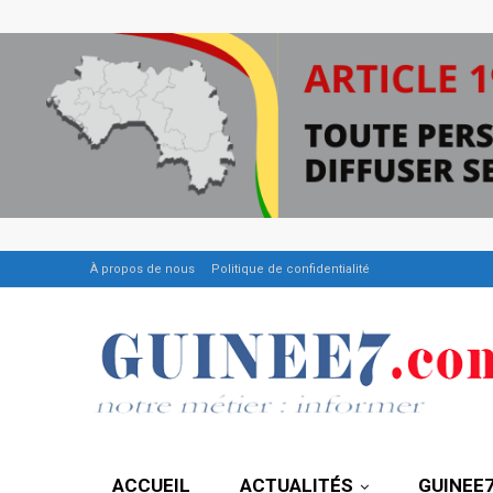
À propos de nous
Politique de confidentialité
ACCUEIL
ACTUALITÉS
GUINEE