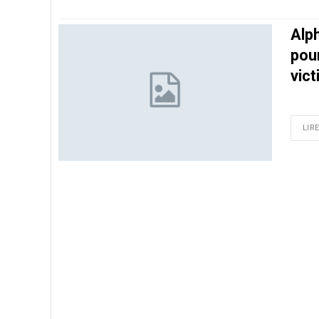
Alp
pou
vic
LIRE