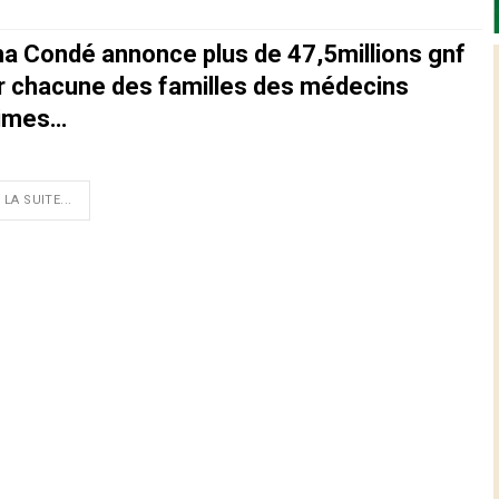
ha Condé annonce plus de 47,5millions gnf
r chacune des familles des médecins
times…
 LA SUITE...