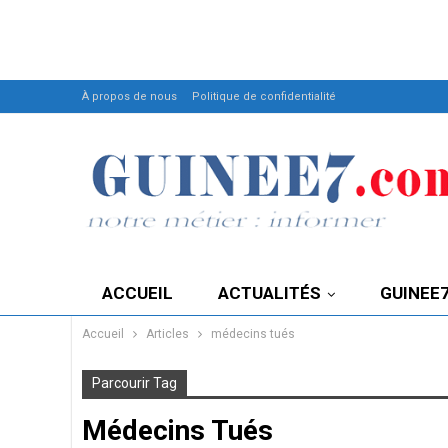
À propos de nous
Politique de confidentialité
ACCUEIL
ACTUALITÉS
GUINEE
Accueil
Articles
médecins tués
Parcourir Tag
Médecins Tués