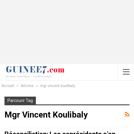
Accueil
Articles
mgr vincent koulibaly
Parcourir Tag
Mgr Vincent Koulibaly