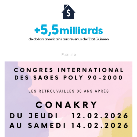
- Publicité -