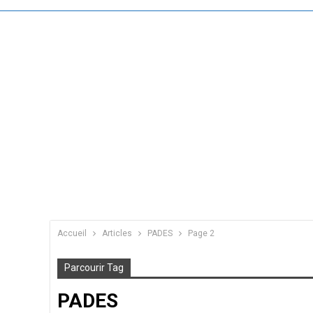
Accueil
Articles
PADES
Page 2
Parcourir Tag
PADES