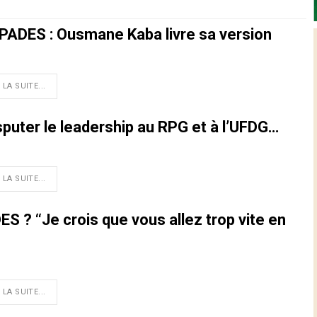
i PADES : Ousmane Kaba livre sa version
 LA SUITE...
sputer le leadership au RPG et à l’UFDG…
 LA SUITE...
S ? ‘‘Je crois que vous allez trop vite en
 LA SUITE...